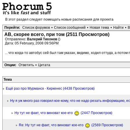
В этот раздел следует помещать новые расписания для проекта
Перейти:
Список форумов
•
Список сообщений
•
Новая тема
•
Найти
•
В
АВ, скорее всего, при том (2511 Просмотров)
Отправлено:
Валерий Тихонов
()
Дата: 05 February, 2008 09:56PM
... что когда-то автобус сей был там указан, видимо, ходил оттуда, а пото
Опции:
Ответить
•
Цитата
Тема
Ещё раз про Мурманск - Киркенес (4438 Просмотров)
Ну я уж много раз говорил кое-кому, что не надо резать информацию, 
Ну тут не факт, что виноват кое-кто
(2447 Просмотров)
Re: Ну тут не факт, что виноват кое-кто
(2569 Просмотров)