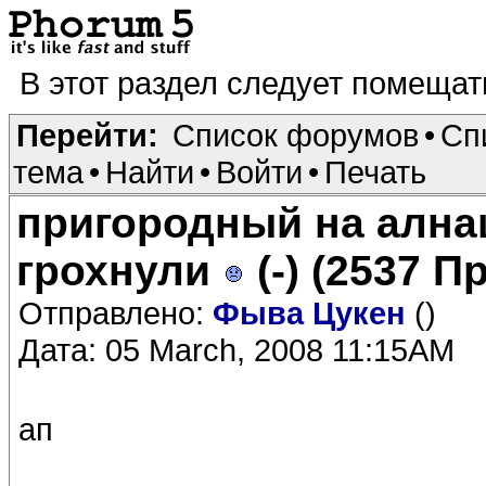
В этот раздел следует помеща
Перейти:
Список форумов
•
Сп
тема
•
Найти
•
Войти
•
Печать
пригородный на алнаш
грохнули
(-) (2537 
Отправлено:
Фыва Цукен
()
Дата: 05 March, 2008 11:15AM
ап