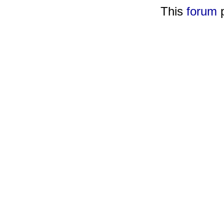
This
forum
p