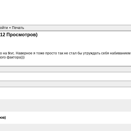
ойти
•
Печать
612 Просмотров)
во на tkvc. Наверное я тоже просто так не стал бы утруждать себя набивание
ого фактора)))
ров)