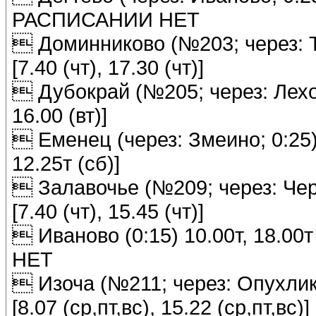
РАСПИСАНИИ НЕТ
 Доминниково (№203; через: Тур
[7.40 (чт), 17.30 (чт)]
 Дубокрай (№205; через: Лехово;
16.00 (вт)]
 Еменец (через: Змеино; 0:25) 8
12.25т (сб)]
 Залавочье (№209; через: Черне
[7.40 (чт), 15.45 (чт)]
 Иваново (0:15) 10.00т, 18.00
НЕТ
 Изоча (№211; через: Опухлики; 
[8.07 (ср,пт,вс), 15.22 (ср,пт,вс)]