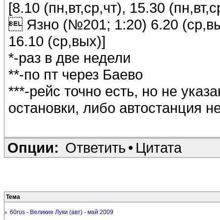
[8.10 (пн,вт,ср,чт), 15.30 (пн,вт,с
 Язно (№201; 1:20) 6.20 (ср,вых
16.10 (ср,вых)]
*-раз в две недели
**-по пт через Баево
***-рейс точно есть, но не ука
остановки, либо автостанция н
Опции:
Ответить
•
Цитата
Тема
60rus - Великие Луки (авт) - май 2009