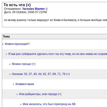
То есть что (+)
Отправлено:
Yaroslav Blanter
()
Дата: 29 October, 2006 07:21PM
по всему раиону только маршрут из Кеми в Калевалу, и больше вообще ник
Тема
Инвентаризация?
Я как раз собирался сделать пост на эту тему, но он все никак не созре
Можно проще (+)
Начнем: 33, 37, 40, 44, 62, 67, 69, 71, 76 (+)
Комментарии
Или райцентры, или города (+)
Мне казалось, что был пригород на АВ