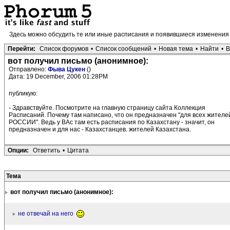
Здесь можно обсудить те или иные расписания и появившиеся изменени
Перейти:
Список форумов
•
Список сообщений
•
Новая тема
•
Найти
•
В
вот получил письмо (анонимное):
Отправлено:
Фыва Цукен
()
Дата: 19 December, 2006 01:28PM
публикую:
- Здравствуйте. Посмотрите на главную страницу сайта Коллекция
Расписаний. Почему там написано, что он предназначен "для всех жителе
РОССИИ". Ведь у ВАс там есть расписания по Казахстану - значит, он
предназначен и для нас - Казахстанцев. жителей Казахстана.
Опции:
Ответить
•
Цитата
Тема
вот получил письмо (анонимное):
не отвечай на него