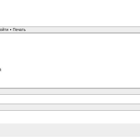
я
ойти
•
Печать
й