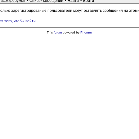
исок форумов
•
Список сообщений
•
Найти
•
Войти
только зарегистрированые пользователи могут оставлять сообщения на этом
ля того, чтобы войти
This
forum
powered by
Phorum
.