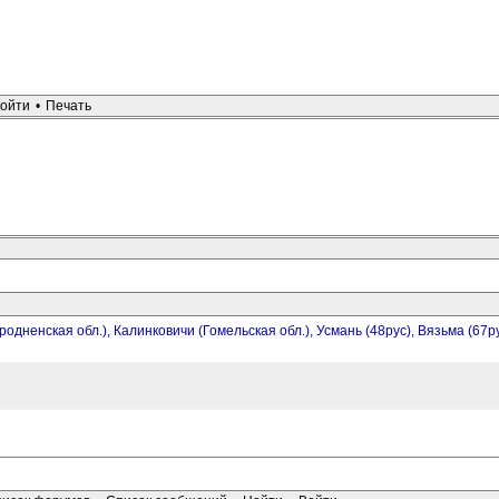
ойти
•
Печать
родненская обл.), Калинковичи (Гомельская обл.), Усмань (48рус), Вязьма (67р