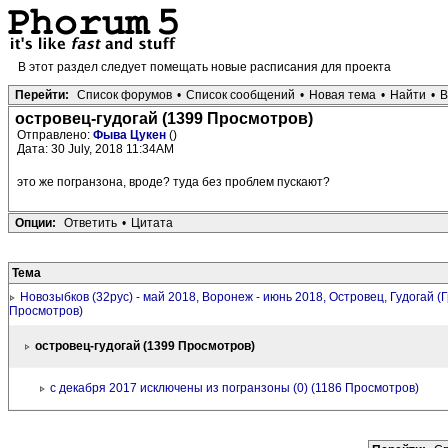
В этот раздел следует помещать новые расписания для проекта
Перейти:
Список форумов
•
Список сообщений
•
Новая тема
•
Найти
•
В
островец-гудогай (1399 Просмотров)
Отправлено:
Фыва Цукен
()
Дата: 30 July, 2018 11:34AM
это же погранзона, вроде? туда без проблем пускают?
Опции:
Ответить
•
Цитата
Тема
Новозыбков (32рус) - май 2018, Воронеж - июнь 2018, Островец, Гудогай (Г
Просмотров)
островец-гудогай (1399 Просмотров)
с декабря 2017 исключены из погранзоны (0) (1186 Просмотров)