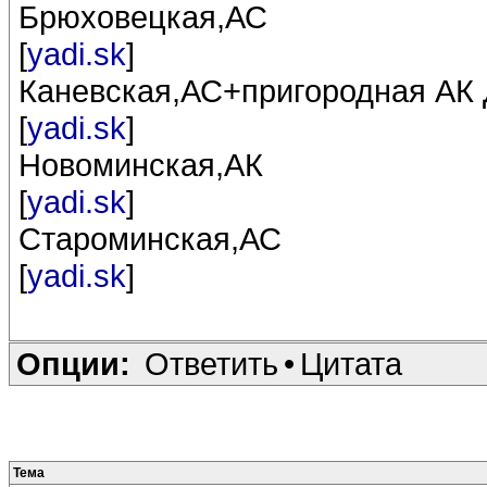
Брюховецкая,АС
[
yadi.sk
]
Каневская,АС+пригородная АК
[
yadi.sk
]
Новоминская,АК
[
yadi.sk
]
Староминская,АС
[
yadi.sk
]
Опции:
Ответить
•
Цитата
Тема