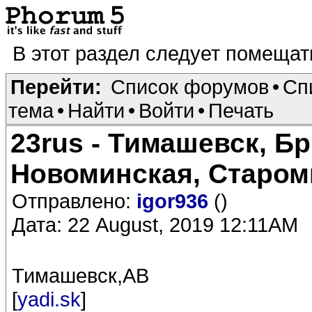
В этот раздел следует помеща
Перейти:
Список форумов
•
Сп
тема
•
Найти
•
Войти
•
Печать
23rus - Тимашевск, Б
Новоминская, Старом
Отправлено:
igor936
()
Дата: 22 August, 2019 12:11AM
Тимашевск,АВ
[
yadi.sk
]