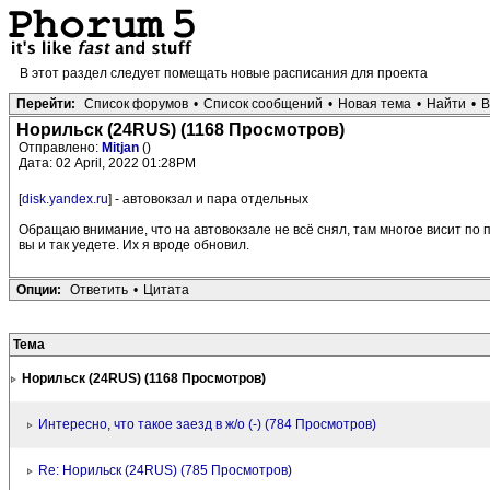
В этот раздел следует помещать новые расписания для проекта
Перейти:
Список форумов
•
Список сообщений
•
Новая тема
•
Найти
•
В
Норильск (24RUS) (1168 Просмотров)
Отправлено:
Mitjan
()
Дата: 02 April, 2022 01:28PM
[
disk.yandex.ru
] - автовокзал и пара отдельных
Обращаю внимание, что на автовокзале не всё снял, там многое висит по п
вы и так уедете. Их я вроде обновил.
Опции:
Ответить
•
Цитата
Тема
Норильск (24RUS) (1168 Просмотров)
Интересно, что такое заезд в ж/о (-) (784 Просмотров)
Re: Норильск (24RUS) (785 Просмотров)