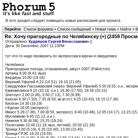
В этот раздел следует помещать новые расписания для проекта
Перейти:
Список форумов
•
Список сообщений
•
Новая тема
•
Найти
•
В
Re: Хочу пригородные по Челябинску (+) (2459 Просм
Отправлено:
Кудряшов Сергей Вячеславович
()
Дата: 30 December, 2007 11:23PM
тут что-то надо проверить по экспрессам в курган и свердловск.
Челябинск
Пригородные поезда, отправление, август 2007 (Рэйлстоп)
Аргаяш 8.00 (9.43, вых)
Бердяуш 15.00 (19.19)
Верхний Уфалей 6.22 (10.51), 16.10 (21.05)
Свердловск-Пассажирский (через: Верхний Уфалей) 5.50 (9.55, о.н., экспресс)
Еманжелинск 9.15 (10.18, о.н.), 16.30 (17.50), 18.56 (20.15)
Златоуст 2.00 (3.36), 3.50 (7.13), 7.30 (9.39)
Каясан 6.30 (7.50), 7.35 (8.59, кр.вт,пт), 9.25 (10.43), 16.15 (17.38)
Кисегач 14.30 (16.19)
• Курган 16.05 (экспресс)
Миасс 5.28 (7.36), 7.00 (8.50, экспресс), 8.40 (10.48), 12.05 (14.17), 13.15 (15
Муслюмово 9.45 (11.12, о.н.)
Нижняя 5.30 (8.58), 15.25 (18.24)
Полетаево 10.40 (11.18, вых, летний), 20.50 (21.26)
Троицк 3.00 (5.19), 6.35 (10.40), 13.00 (15.45)
Троицк-ГРЭС 16.20 (19.55)