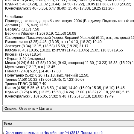
Шагол 4.10 (4.45), 5.00 (5.35), 12.55 (13.34), 14.00 (14.40), 15.00 (15.35)
Шумиха 5.40 (8.29), 11.02 (13.44), 14.50 (17.22), 19.05 (21.38), 21.00 (23.22)
Южноуральск 3.40 (5.35), 6.47 (8.40), 15.40 (17.33), 19.25 (21.20)
Челябинск
Пригородные поезда, прибытие, август 2004 (Владимир Подкорытов / Фыв
Аргаяш (11.15, вых) 12.53
Бердяуш (3.17) 7.50
Верхний Уфалей (1.20) 6.19, (11.53) 16.08
Свердловск-Пассажирский (через: Верхний Уфалей) (6.11, о.н., экспресс) 10.2
Еманжелинск (3.25) 4.45, (13.05, о.н.) 14.13, (18.20) 19.40
Златоуст (8.34) 12.15, (13.53) 15.58, (19.20) 21.17
Каясан (8.45) 10.05, (10.22, кр.вт,пт) 11.42, (13.45) 15.05, (18.35) 19.55
Кисегач (17.08) 18.54
• Курган 8.46 (экспресс)
Миасс (4.24) 6.44, (7.58) 10.04, (9.43, экспресс) 11.30, (13.23) 15.33, (15.22) 1
Муслюмово (12.17, о.н.) 13.45
Нижняя (2.43) 5.27, (14.40) 17.30
Полетаево (5.42) 6.20, (12.13, вых, летний) 12.50,
Троицк (7.50) 10.32, (13.00) 16.45, (17.23) 20.07
Троицк-ГРЭС (3.50) 7.40
Шагол (4.58) 5.35, (6.18) 6.53, (14.00) 14.40, (15.00) 15.35, (16.10) 16.45
Шумиха (3.25) 6.05, (13.25) 15.58, (14.24) 17.00, (18.32) 21.18, (22.00) 5.15
Южноуральск (3.10) 5.05, (7.32) 9.48, (15.25) 17.18, (18.00) 19.49
Опции:
Ответить
•
Цитата
Тема
Хочу пригородные по Челябинску (+) (3818 Просмотров)