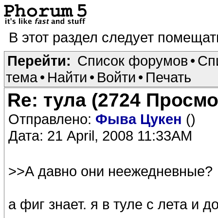
В этот раздел следует помеща
Перейти:
Список форумов
•
Сп
тема
•
Найти
•
Войти
•
Печать
Re: тула (2724 Просм
Отправлено:
Фыва Цукен
()
Дата: 21 April, 2008 11:33AM
>>А давно они неежедневные?
а фиг знает. я в туле с лета и 