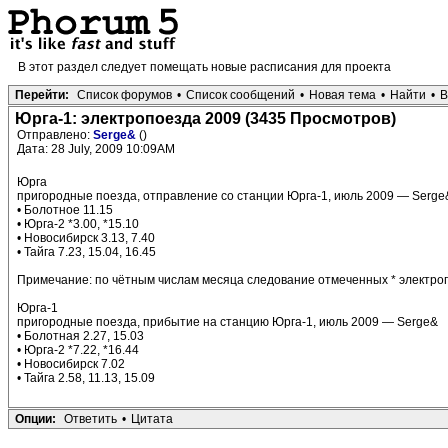
В этот раздел следует помещать новые расписания для проекта
Перейти:
Список форумов
•
Список сообщений
•
Новая тема
•
Найти
•
В
Юрга-1: электропоезда 2009 (3435 Просмотров)
Отправлено:
Serge&
()
Дата: 28 July, 2009 10:09AM
Юрга
пригородные поезда, отправление со станции Юрга-1, июль 2009 — Serge
• Болотное 11.15
• Юрга-2 *3.00, *15.10
• Новосибирск 3.13, 7.40
• Тайга 7.23, 15.04, 16.45
Примечание: по чётным числам месяца следование отмеченных * электро
Юрга-1
пригородные поезда, прибытие на станцию Юрга-1, июль 2009 — Serge&
• Болотная 2.27, 15.03
• Юрга-2 *7.22, *16.44
• Новосибирск 7.02
• Тайга 2.58, 11.13, 15.09
Опции:
Ответить
•
Цитата