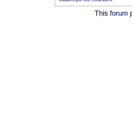
Кликните для того, чтобы войти
This
forum
p