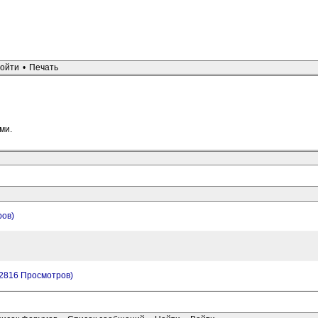
ойти
•
Печать
ми.
ров)
(2816 Просмотров)