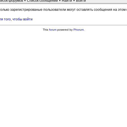
исок форумов
•
Список сообщений
•
Найти
•
Войти
только зарегистрированые пользователи могут оставлять сообщения на этом
ля того, чтобы войти
This
forum
powered by
Phorum
.