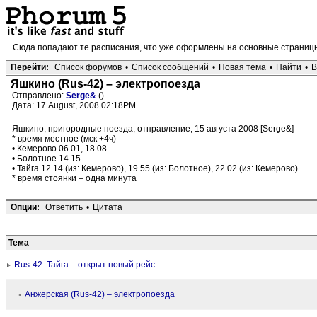
Сюда попадают те расписания, что уже оформлены на основные страниц
Перейти:
Список форумов
•
Список сообщений
•
Новая тема
•
Найти
•
В
Яшкино (Rus-42) – электропоезда
Отправлено:
Serge&
()
Дата: 17 August, 2008 02:18PM
Яшкино, пригородные поезда, отправление, 15 августа 2008 [Serge&]
* время местное (мск +4ч)
• Кемерово 06.01, 18.08
• Болотное 14.15
• Тайга 12.14 (из: Кемерово), 19.55 (из: Болотное), 22.02 (из: Кемерово)
* время стоянки – одна минута
Опции:
Ответить
•
Цитата
Тема
Rus-42: Тайга – открыт новый рейс
Анжерская (Rus-42) – электропоезда