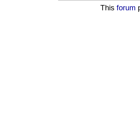
This
forum
p