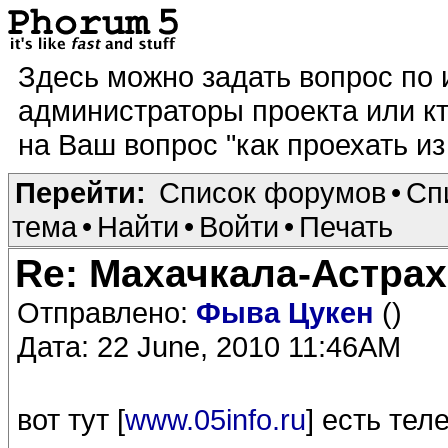
Здесь можно задать вопрос по
администраторы проекта или кт
на Ваш вопрос "как проехать из 
Перейти:
Список форумов
•
Сп
тема
•
Найти
•
Войти
•
Печать
Re: Махачкала-Астрах
Отправлено:
Фыва Цукен
()
Дата: 22 June, 2010 11:46AM
вот тут [
www.05info.ru
] есть те