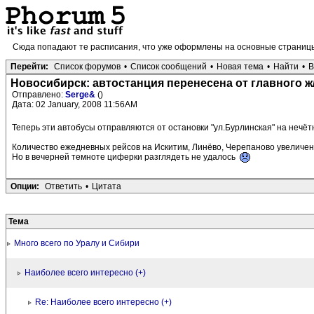
Сюда попадают те расписания, что уже оформлены на основные страниц
Перейти:
Список форумов
•
Список сообщений
•
Новая тема
•
Найти
•
В
Новосибирск: автостанция перенесена от главного ж
Отправлено:
Serge&
()
Дата: 02 January, 2008 11:56AM
Теперь эти автобусы отправляются от остановки "ул.Бурлинская" на нечё
Количество ежедневных рейсов на Искитим, Линёво, Черепаново увеличен
Но в вечерней темноте циферки разглядеть не удалось
Опции:
Ответить
•
Цитата
Тема
Много всего по Уралу и Сибири
Наиболее всего интересно (+)
Re: Наиболее всего интересно (+)